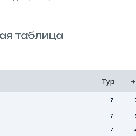
ная таблица
Тур
+
7
7
7