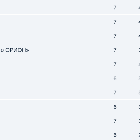
7
7
7
тво ОРИОН»
7
7
6
7
6
7
6