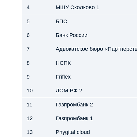
4
МШУ Сколково 1
5
БПС
6
Банк России
7
Адвокатское бюро «Партнерс
8
НСПК
9
Friflex
10
ДОМ.РФ 2
11
Газпромбанк 2
12
Газпромбанк 1
13
Phygital cloud