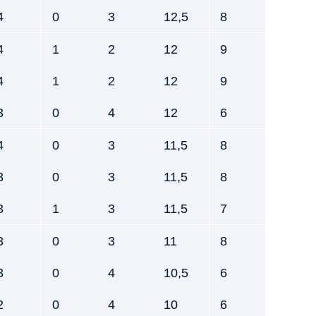
4
0
3
12,5
8
4
1
2
12
9
4
1
2
12
9
3
0
4
12
6
4
0
3
11,5
8
3
0
3
11,5
8
3
1
3
11,5
7
3
0
3
11
8
3
0
4
10,5
6
2
0
4
10
6