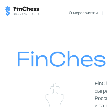
О мероприятии
|
Пр
FinChe
FinC
сыгр
Росс
и та