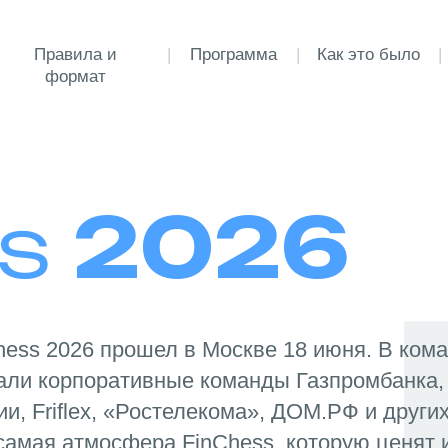
авила и
|
Программа
|
Как это было
|
FAQ
|
Ко
формат
ss
2026
hess 2026 прошел в Москве 18 июня. В ко
али корпоративные команды Газпромбанка,
ии, Friflex, «Ростелекома», ДОМ.РФ и других
 самая атмосфера FinChess, которую ценят 