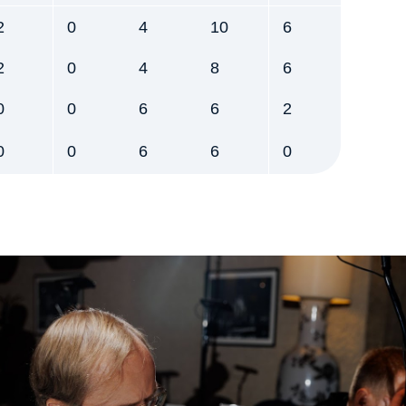
2
0
4
10
6
2
0
4
8
6
0
0
6
6
2
0
0
6
6
0